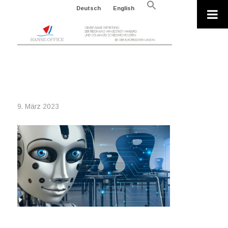
Search
Deutsch
English
for:
Search Button
AI-GENERATED-G432308524_640
9. März 2023