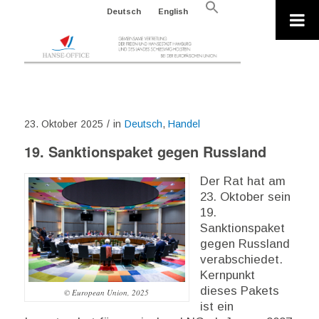
Search
Deutsch
English
for:
Search Button
23. Oktober 2025
/
in
Deutsch
,
Handel
19. Sanktionspaket gegen Russland
Der Rat hat am
23. Oktober sein
19.
Sanktionspaket
gegen Russland
verabschiedet.
Kernpunkt
dieses Pakets
© European Union, 2025
ist ein