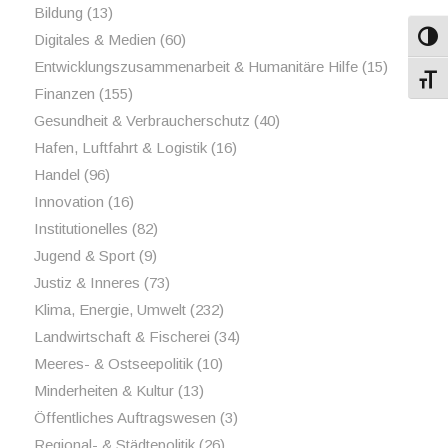
Bildung
(13)
Digitales & Medien
(60)
Umsch
Entwicklungszusammenarbeit & Humanitäre Hilfe
(15)
Schri
Finanzen
(155)
Gesundheit & Verbraucherschutz
(40)
Hafen, Luftfahrt & Logistik
(16)
Handel
(96)
Innovation
(16)
Institutionelles
(82)
Jugend & Sport
(9)
Justiz & Inneres
(73)
Klima, Energie, Umwelt
(232)
Landwirtschaft & Fischerei
(34)
Meeres- & Ostseepolitik
(10)
Minderheiten & Kultur
(13)
Öffentliches Auftragswesen
(3)
Regional- & Städtepolitik
(26)