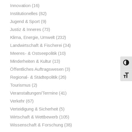
Innovation
(16)
Institutionelles
(82)
Jugend & Sport
(9)
Justiz & Inneres
(73)
Klima, Energie, Umwelt
(232)
Landwirtschaft & Fischerei
(34)
Meeres- & Ostseepolitik
(10)
Minderheiten & Kultur
(13)
Umsch
Öffentliches Auftragswesen
(3)
Schri
Regional- & Städtepolitik
(26)
Tourismus
(2)
Veranstaltungen/Termine
(41)
Verkehr
(67)
Verteidigung & Sicherheit
(5)
Wirtschaft & Wettbewerb
(105)
Wissenschaft & Forschung
(38)