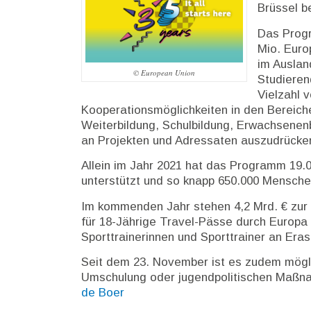
Brüssel b
Das Progr
Mio. Euro
im Auslan
© European Union
Studieren
Vielzahl 
Kooperationsmöglichkeiten in den Bereiche
Weiterbildung, Schulbildung, Erwachsenenb
an Projekten und Adressaten auszudrücke
Allein im Jahr 2021 hat das Programm 19.0
unterstützt und so knapp 650.000 Mensche
Im kommenden Jahr stehen 4,2 Mrd. € zur
für 18-Jährige Travel-Pässe durch Europa
Sporttrainerinnen und Sporttrainer an Era
Seit dem 23. November ist es zudem mögli
Umschulung oder jugendpolitischen Maßn
de Boer