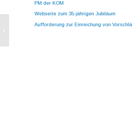
PM der KOM
Webseite zum 35-jährigen Jubiläum
Aufforderung zur Einreichung von Vorschlä
RL zur Mindestbesteuerung: Rat
erzielt Einigung