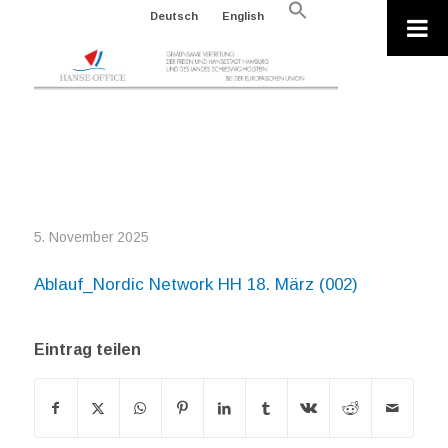
Search
Deutsch
English
for:
Search Button
ABLAUF_NORDIC NETWORK HH 18.
MÄRZ (002)
5. November 2025
Ablauf_Nordic Network HH 18. März (002)
Eintrag teilen