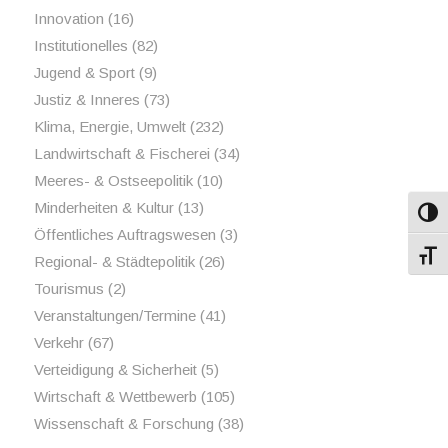
Innovation
(16)
Institutionelles
(82)
Jugend & Sport
(9)
Justiz & Inneres
(73)
Klima, Energie, Umwelt
(232)
Landwirtschaft & Fischerei
(34)
Meeres- & Ostseepolitik
(10)
Minderheiten & Kultur
(13)
Umsch
Öffentliches Auftragswesen
(3)
Schri
Regional- & Städtepolitik
(26)
Tourismus
(2)
Veranstaltungen/Termine
(41)
Verkehr
(67)
Verteidigung & Sicherheit
(5)
Wirtschaft & Wettbewerb
(105)
Wissenschaft & Forschung
(38)