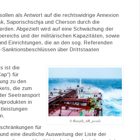
ollen als Antwort auf die rechtswidrige Annexion
k, Saporischschja und Cherson durch die
rden. Abgezielt wird auf eine Schwächung der
bereichs und der militärischen Kapazitäten, sowie
nd Einrichtungen, die an den sog. Referenden
-Sanktionsbeschlüssen über Drittstaaten
 ist die
ap“) für
zung zu den
kets, die zum
der Seetransport
lprodukten in
tleistungen
n.
© Ranjith_AR_pexels
eschränkungen für
 und eine deutliche Ausweitung der Liste der