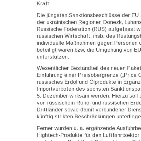
Kraft.
Die jüngsten Sanktionsbeschlüsse der EU s
der ukrainischen Regionen Donezk, Luhans
Russische Föderation (RUS) aufgefasst we
russischen Wirtschaft, insb. des Rüstungs
individuelle Maßnahmen gegen Personen u
beteiligt waren bzw. die Umgehung von EU
unterstützen.
Wesentlicher Bestandteil des neuen Pakets
Einführung einer Preisobergrenze („Price C
russisches Erdöl und Ölprodukte in Ergän
Importverboten des sechsten Sanktionspa
5. Dezember wirksam werden. Hierzu soll 
von russischem Rohöl und russischen Erdö
Drittländer sowie damit verbundener Diens
künftig strikten Beschränkungen unterliege
Ferner wurden u. a. ergänzende Ausfuhrb
Hightech-Produkte für den Luftfahrtsektor