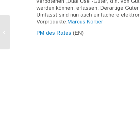
verbotenen „Dual Use“-Güter, d.h. von Güte
werden können, erlassen. Derartige Güter 
Umfasst sind nun auch einfachere elektro
Vorprodukte.
Marcus Körber
EP nimmt RL zur Einführung eines
PM des Rates
(EN)
einheitlichen Ladegeräts an