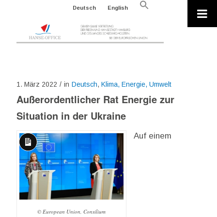
Search
Deutsch
English
for:
Search Button
1. März 2022
/
in
Deutsch
,
Klima, Energie, Umwelt
Außerordentlicher Rat Energie zur
Situation in der Ukraine
Auf einem
Lange
Beschreibung
© European Union, Consilium