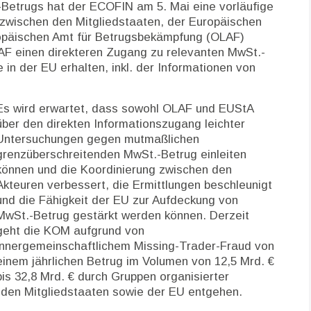
etrugs hat der ECOFIN am 5. Mai eine vorläufige
zwischen den Mitgliedstaaten, der Europäischen
opäischen Amt für Betrugsbekämpfung (OLAF)
AF einen direkteren Zugang zu relevanten MwSt.-
n der EU erhalten, inkl. der Informationen von
Es wird erwartet, dass sowohl OLAF und EUStA
über den direkten Informationszugang leichter
Untersuchungen gegen mutmaßlichen
grenzüberschreitenden MwSt.-Betrug einleiten
können und die Koordinierung zwischen den
Akteuren verbessert, die Ermittlungen beschleunigt
und die Fähigkeit der EU zur Aufdeckung von
MwSt.-Betrug gestärkt werden können. Derzeit
geht die KOM aufgrund von
innergemeinschaftlichem Missing-Trader-Fraud von
einem jährlichen Betrug im Volumen von 12,5 Mrd. €
bis 32,8 Mrd. € durch Gruppen organisierter
e den Mitgliedstaaten sowie der EU entgehen.