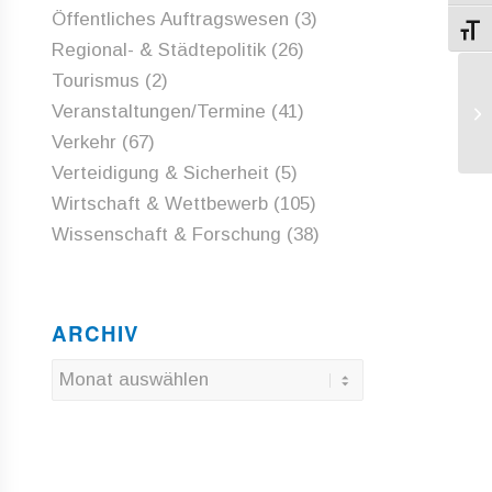
Öffentliches Auftragswesen
(3)
Schri
Regional- & Städtepolitik
(26)
Tourismus
(2)
Ha
Veranstaltungen/Termine
(41)
ge
eu
Verkehr
(67)
Verteidigung & Sicherheit
(5)
Wirtschaft & Wettbewerb
(105)
Wissenschaft & Forschung
(38)
ARCHIV