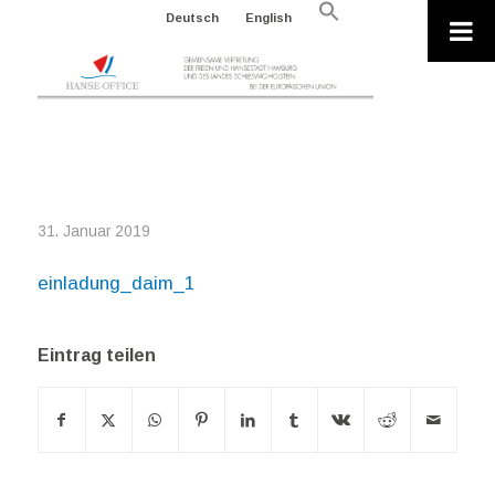
Search
Deutsch
English
for:
Search Button
EINLADUNG_DAIM_1
31. Januar 2019
einladung_daim_1
Eintrag teilen