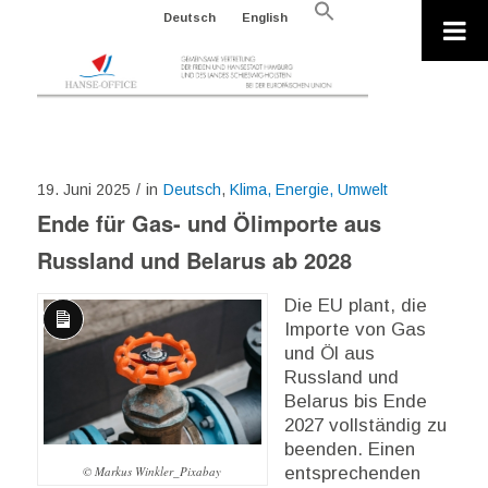
Search
Deutsch
English
for:
Search Button
19. Juni 2025
/
in
Deutsch
,
Klima, Energie, Umwelt
Ende für Gas- und Ölimporte aus
Russland und Belarus ab 2028
Die EU plant, die
Importe von Gas
Lange
und Öl aus
Beschreibung
Russland und
Belarus bis Ende
2027 vollständig zu
beenden. Einen
© Markus Winkler_Pixabay
entsprechenden