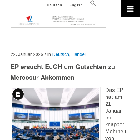
Search
Deutsch
English
for:
Search Button
22. Januar 2026
/
in
Deutsch
,
Handel
EP ersucht EuGH um Gutachten zu
Mercosur-Abkommen
Das EP
hat am
Lange
21.
Beschreibung
Januar
mit
knapper
Mehrheit
von