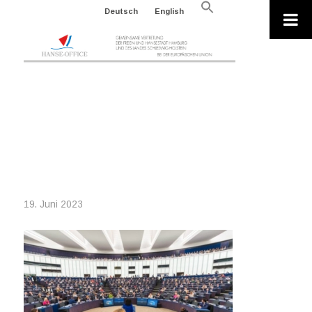
Search
Deutsch
English
for:
Search Button
2023-06-
15_1686739874360_20230614_EP-
151968B_DLL_105_EUORPEAN
PARLIAMENT
19. Juni 2023