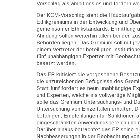
Vorschlag als ambitionslos und fordern we
Der KOM-Vorschlag sieht die Hauptaufga
Ethikgremiums in der Entwicklung und Üb
gemeinsamer Ethikstandards. Ermittlung 
Ahndung sollen weiterhin allein bei den zu
Behörden liegen. Das Gremium soll mit jew
einem Vertreter der beteiligten Institution
fünf unabhängigen Experten mit Beobacht
besetzt werden.
Das EP kritisiert die vorgesehene Besetz
die unzureichenden Befugnisse des Grem
Statt fünf fordert es neun unabhängige Ex
und Experten, welche als vollwertige Mitg
solle das Gremium Untersuchungs- und Du
Untersuchung von Einzelfällen erhalten.
befähigen, Empfehlungen für Sanktionen a
eingeschränkten Anwendungsbereich und m
Darüber hinaus betrachtet das EP seine e
Nachbesserungen in der Beobachtung von