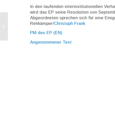
In den laufenden interinstitutionellen Ve
wird das EP seine Resolution von Septemb
Abgeordneten sprechen sich für eine Eini
Rehkämper/
Christoph Frank
EuRH sieht Defizite bei Bodenschutz
und Düngemanagement
PM des EP (EN)
Angenommener Text