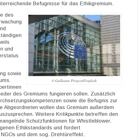
iterreichende Befugnisse für das Ethikgremium.
be des
erwachung
und
ständigen
eils
en und
erstatus
ung sowie
iums.
© Guillaume Périgois/Unsplash
pertinnen
lieder des Gremiums fungieren sollen. Zusätzlich
rchsetzungskompetenzen sowie die Befugnis zur
 Die Abgeordneten wollen das Gremium außerdem
uszusprechen. Weitere Kritikpunkte betreffen den
angelnde Schutzfunktionen für Whistleblower.
igenen Ethikstandards und fordert
 NGOs und dem sog. Drehtüreffekt.