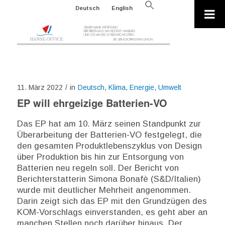
Search
Deutsch
English
for:
Search Button
11. März 2022
/
in
Deutsch
,
Klima, Energie, Umwelt
EP will ehrgeizige Batterien-VO
Das EP hat am 10. März seinen Standpunkt zur
Überarbeitung der Batterien-VO festgelegt, die
den gesamten Produktlebenszyklus von Design
über Produktion bis hin zur Entsorgung von
Batterien neu regeln soll. Der Bericht von
Berichterstatterin Simona Bonafè (S&D/Italien)
wurde mit deutlicher Mehrheit angenommen.
Darin zeigt sich das EP mit den Grundzügen des
KOM-Vorschlags einverstanden, es geht aber an
manchen Stellen noch darüber hinaus. Der