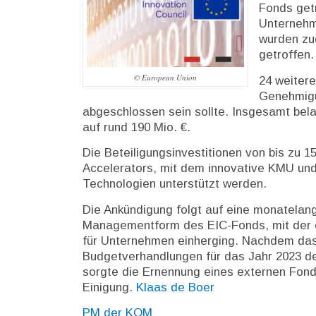
Fonds get
Unternehme
wurden zu
getroffen.
© European Union
24 weitere
Genehmigu
abgeschlossen sein sollte. Insgesamt bela
auf rund 190 Mio. €.
Die Beteiligungsinvestitionen von bis zu 1
Accelerators, mit dem innovative KMU und 
Technologien unterstützt werden.
Die Ankündigung folgt auf eine monatelan
Managementform des EIC-Fonds, mit der 
für Unternehmen einherging. Nachdem das
Budgetverhandlungen für das Jahr 2023 d
sorgte die Ernennung eines externen Fon
Einigung.
Klaas de Boer
PM der KOM