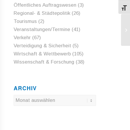
Öffentliches Auftragswesen
(3)
Schri
Regional- & Städtepolitik
(26)
Tourismus
(2)
Be
Veranstaltungen/Termine
(41)
eu
ver
Verkehr
(67)
Verteidigung & Sicherheit
(5)
Wirtschaft & Wettbewerb
(105)
Wissenschaft & Forschung
(38)
ARCHIV