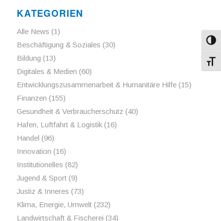
KATEGORIEN
Alle News
(1)
Umsch
Beschäftigung & Soziales
(30)
Bildung
(13)
Schri
Digitales & Medien
(60)
Entwicklungszusammenarbeit & Humanitäre Hilfe
(15)
Finanzen
(155)
Gesundheit & Verbraucherschutz
(40)
Hafen, Luftfahrt & Logistik
(16)
Handel
(96)
Innovation
(16)
Institutionelles
(82)
Jugend & Sport
(9)
Justiz & Inneres
(73)
Klima, Energie, Umwelt
(232)
Landwirtschaft & Fischerei
(34)