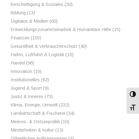
Beschäftigung & Soziales
(30)
Bildung
(13)
Digitales & Medien
(60)
Entwicklungszusammenarbeit & Humanitäre Hilfe
(15)
Finanzen
(155)
Gesundheit & Verbraucherschutz
(40)
Hafen, Luftfahrt & Logistik
(16)
Handel
(96)
Innovation
(16)
Institutionelles
(82)
Jugend & Sport
(9)
Umsch
Justiz & Inneres
(73)
Klima, Energie, Umwelt
(232)
Schri
Landwirtschaft & Fischerei
(34)
Meeres- & Ostseepolitik
(10)
Minderheiten & Kultur
(13)
Öffentliches Auftragswesen
(3)