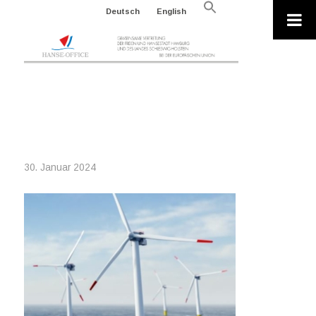
Search
Deutsch
English
for:
Search Button
2024-01-29_OFFSHORE
WINDENERGY
30. Januar 2024