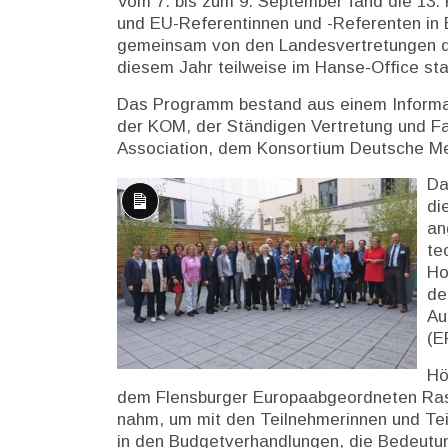
Vom 7. bis zum 9. September fand die 13
und EU-Referentinnen und -Referenten in Br
gemeinsam von den Landesvertretungen der
diesem Jahr teilweise im Hanse-Office sta
Das Programm bestand aus einem Informat
der KOM, der Ständigen Vertretung und Fa
Association, dem Konsortium Deutsche M
Da
di
Lange
an
Beschreibung
te
Ho
de
Au
(E
Hö
dem Flensburger Europaabgeordneten Rasm
nahm, um mit den Teilnehmerinnen und Tei
in den Budgetverhandlungen, die Bedeutu