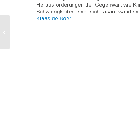
Herausforderungen der Gegenwart wie Kli
Schwierigkeiten einer sich rasant wandeln
Klaas de Boer
Ukraine: KOM schlägt weitere
Makrofinanzhilfe in Höhe von 5 Mrd.
€ vor