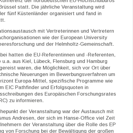
. Konferenz der norddeutschen EU-Hochschulbüros
üssel statt. Die jährliche Veranstaltung wird
 fünf Küstenländer organisiert und fand in
tt.
ionsaustausch mit Vertreterinnen und Vertretern
chorganisationen wie der European University
eeresforschung und der Helmholtz-Gemeinschaft.
bei hatten die EU-Referentinnen und -Referenten,
e u.a. aus Kiel, Lübeck, Flensburg und Hamburg
gereist waren, die Möglichkeit, sich vor Ort über
chnische Neuerungen im Bewerbungsverfahren um
rizont Europa-Mittel, spezifische Programme wie
m EIC Pathfinder und Erfolgsquoten in
sschreibungen des Europäischen Forschungsrates
RC) zu informieren.
hepunkt der Veranstaltung war der Austausch mit
us Andresen, der sich im Hanse-Office viel Zeit
lnehmern der Veranstaltung über die Rolle des EP
ng von Forschung bei der Bewältigung der großen