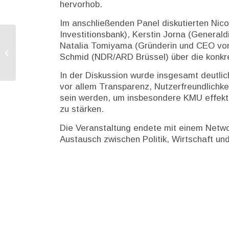
hervorhob.
Im anschließenden Panel diskutierten Nico
Investitionsbank), Kerstin Jorna (Genera
Ratsposition zur Überarbeitung des
Natalia Tomiyama (Gründerin und CEO von
EU-Rahmens für betriebliche
Schmid (NDR/ARD Brüssel) über die konkr
Altersversorgung...
In der Diskussion wurde insgesamt deutlic
vor allem Transparenz, Nutzerfreundlichk
sein werden, um insbesondere KMU effekti
zu stärken.
Die Veranstaltung endete mit einem Netwo
Austausch zwischen Politik, Wirtschaft und