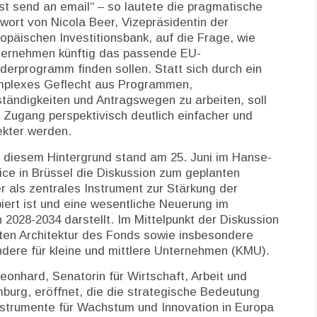
st send an email“ – so lautete die pragmatische
wort von Nicola Beer, Vizepräsidentin der
opäischen Investitionsbank, auf die Frage, wie
ternehmen künftig das passende EU-
derprogramm finden sollen. Statt sich durch ein
mplexes Geflecht aus Programmen,
tändigkeiten und Antragswegen zu arbeiten, soll
 Zugang perspektivisch deutlich einfacher und
ekter werden.
 diesem Hintergrund stand am 25. Juni im Hanse-
ice in Brüssel die Diskussion zum geplanten
 als zentrales Instrument zur Stärkung der
iert ist und eine wesentliche Neuerung im
028-2034 darstellt. Im Mittelpunkt der Diskussion
ten Architektur des Fonds sowie insbesondere
ndere für kleine und mittlere Unternehmen (KMU).
eonhard, Senatorin für Wirtschaft, Arbeit und
burg, eröffnet, die die strategische Bedeutung
instrumente für Wachstum und Innovation in Europa