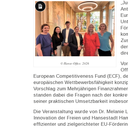
„Ju
Ant
Lange
Eur
Beschreibung
Un
För
ko
Zus
der
dir
Vor
© Hanse-Office, 2026
Off
European Competitiveness Fund (ECF), der
europäischen Wettbewerbsfähigkeit konzip
Vorschlag zum Mehrjährigen Finanzrahmen 2
standen dabei die Fragen nach der konkre
seiner praktischen Umsetzbarkeit insbeso
Die Veranstaltung wurde von Dr. Melanie L
Innovation der Freien und Hansestadt Ham
effizienter und zielgerichteter EU-Förder