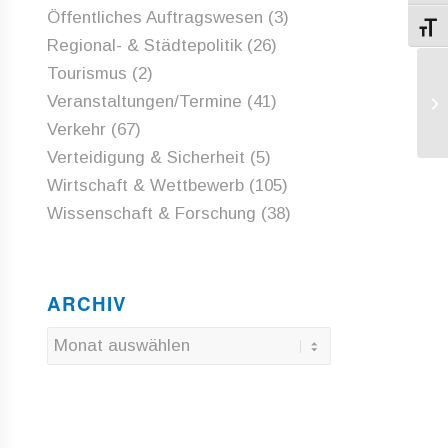
Öffentliches Auftragswesen
(3)
Schri
Regional- & Städtepolitik
(26)
Tourismus
(2)
MF
Veranstaltungen/Termine
(41)
al
ze
Verkehr
(67)
Verteidigung & Sicherheit
(5)
Wirtschaft & Wettbewerb
(105)
Wissenschaft & Forschung
(38)
ARCHIV