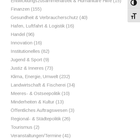
Entwicklungszusammenarbeit & Humanitäre Hilfe
(15)
Umsch
Finanzen
(155)
Schri
Gesundheit & Verbraucherschutz
(40)
Hafen, Luftfahrt & Logistik
(16)
Handel
(96)
Innovation
(16)
Institutionelles
(82)
Jugend & Sport
(9)
Justiz & Inneres
(73)
Klima, Energie, Umwelt
(232)
Landwirtschaft & Fischerei
(34)
Meeres- & Ostseepolitik
(10)
Minderheiten & Kultur
(13)
Öffentliches Auftragswesen
(3)
Regional- & Städtepolitik
(26)
Tourismus
(2)
Veranstaltungen/Termine
(41)