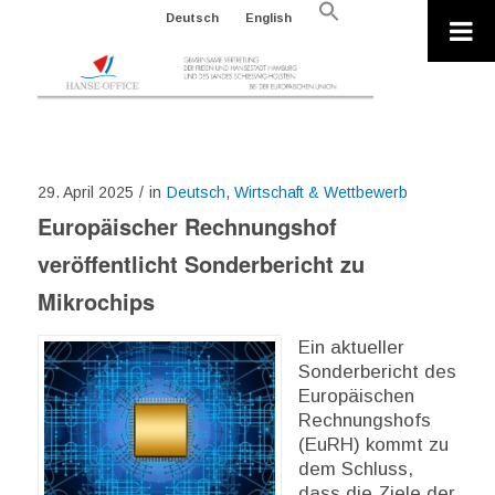
Search
Deutsch
English
for:
Search Button
29. April 2025
/
in
Deutsch
,
Wirtschaft & Wettbewerb
Europäischer Rechnungshof
veröffentlicht Sonderbericht zu
Mikrochips
Ein aktueller
Sonderbericht des
Europäischen
Rechnungshofs
(EuRH) kommt zu
dem Schluss,
dass die Ziele der