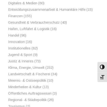
Digitales & Medien
(60)
Entwicklungszusammenarbeit & Humanitäre Hilfe
(15)
Finanzen
(155)
Gesundheit & Verbraucherschutz
(40)
Hafen, Luftfahrt & Logistik
(16)
Handel
(96)
Innovation
(16)
Institutionelles
(82)
Jugend & Sport
(9)
Justiz & Inneres
(73)
Klima, Energie, Umwelt
(232)
Umsch
Landwirtschaft & Fischerei
(34)
Schri
Meeres- & Ostseepolitik
(10)
Minderheiten & Kultur
(13)
Öffentliches Auftragswesen
(3)
Regional- & Städtepolitik
(26)
Tourismus
(2)