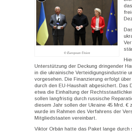
Lange
das
Beschreibung
fre
Dez
Das
ukr
Ver
stä
© European Union
Hie
Unterstützung der Deckung dringender Haus
in die ukrainische Verteidigungsindustrie
vorgesehen. Die Finanzierung erfolgt über
durch den EU-Haushalt abgesichert. Das D
etwa die Einhaltung der Rechtsstaatlichk
sollen langfristig durch russische Reparat
diesem Jahr sollen der Ukraine 45 Mrd. € 
wurde im Rahmen des Verfahrens der Ver
Mitgliedstaaten vereinbart.
Viktor Orbán hatte das Paket lange durch s