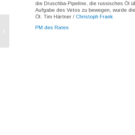
die Druschba-Pipeline, die russisches Öl ü
Aufgabe des Vetos zu bewegen, wurde die P
Öl. Tim Härtner /
Christoph Frank
PM des Rates
Rat beschließt neue Vorschriften zu
NGT