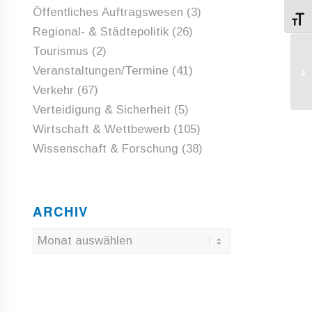
Öffentliches Auftragswesen
(3)
Schri
Regional- & Städtepolitik
(26)
Tourismus
(2)
Se
Veranstaltungen/Termine
(41)
Ko
Fo
Verkehr
(67)
Verteidigung & Sicherheit
(5)
Wirtschaft & Wettbewerb
(105)
Wissenschaft & Forschung
(38)
ARCHIV