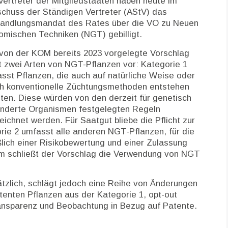
Vertreter der Mitgliedstaaten haben heute im
chuss der Ständigen Vertreter (AStV) das
andlungsmandat des Rates über die VO zu Neuen
mischen Techniken (NGT) gebilligt.
von der KOM bereits 2023 vorgelegte Vorschlag
t zwei Arten von NGT-Pflanzen vor: Kategorie 1
sst Pflanzen, die auch auf natürliche Weise oder
h konventionelle Züchtungsmethoden entstehen
ten. Diese würden von den derzeit für genetisch
nderte Organismen festgelegten Regeln
hnet werden. Für Saatgut bliebe die Pflicht zur
rie 2 umfasst alle anderen NGT-Pflanzen, für die
eßlich einer Risikobewertung und einer Zulassung
em schließt der Vorschlag die Verwendung von NGT
ätzlich, schlägt jedoch eine Reihe von Änderungen
tenten Pflanzen aus der Kategorie 1, opt-out
ransparenz und Beobachtung in Bezug auf Patente.