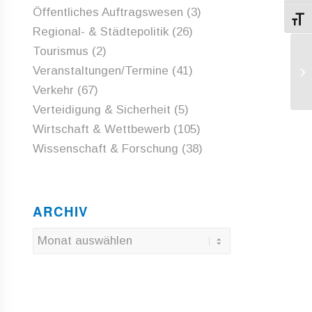
Öffentliches Auftragswesen
(3)
Schri
Regional- & Städtepolitik
(26)
Tourismus
(2)
Er
Veranstaltungen/Termine
(41)
Ha
Sü
Verkehr
(67)
Verteidigung & Sicherheit
(5)
Wirtschaft & Wettbewerb
(105)
Wissenschaft & Forschung
(38)
ARCHIV