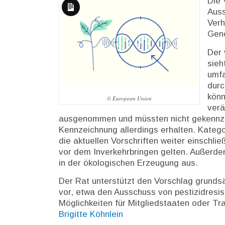
Die 
Auss
Lange
Verh
Beschreibung
Geno
Der 
sieh
umfa
durc
könn
© European Union
verä
ausgenommen und müssten nicht gekennzeic
Kennzeichnung allerdings erhalten. Katego
die aktuellen Vorschriften weiter einschli
vor dem Inverkehrbringen gelten. Außerd
in der ökologischen Erzeugung aus.
Der Rat unterstützt den Vorschlag grunds
vor, etwa den Ausschuss von pestizidresis
Möglichkeiten für Mitgliedstaaten oder T
Brigitte Köhnlein