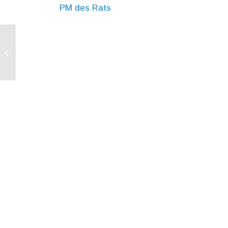
PM des Rats
Neue US-Zölle auf Stahl und
Aluminium: KOM plant
Gegenmaßnahmen