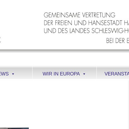
EWS
WIR IN EUROPA
VERANST
205-0E43-4045-A175-
YT2QOXR