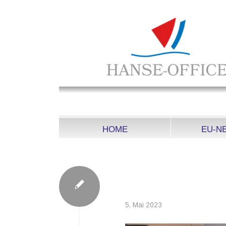
HOME
EU-N
PROCESSED-7CEAA
11059557F1BF_W
5. Mai 2023