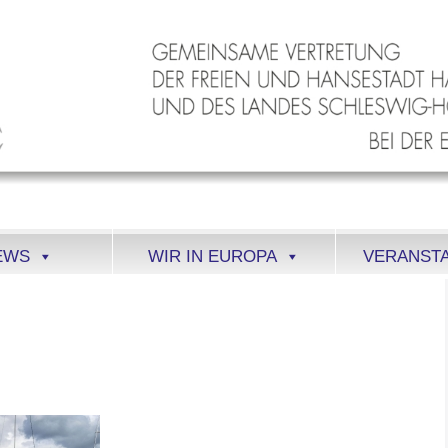
EWS
WIR IN EUROPA
VERANST
STADT / HARBOUR OF GLUECKSTADT