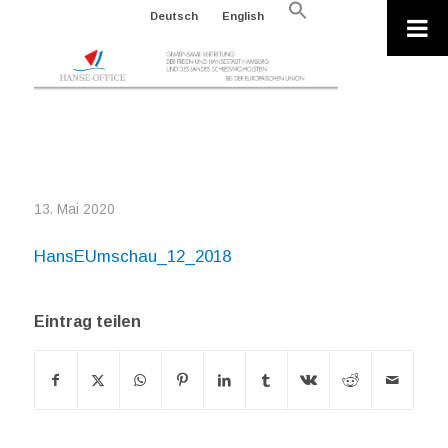
Search
Deutsch
English
for:
Search Button
HANSEUMSCHAU_12_2018
13. Mai 2020
HansEUmschau_12_2018
Eintrag teilen