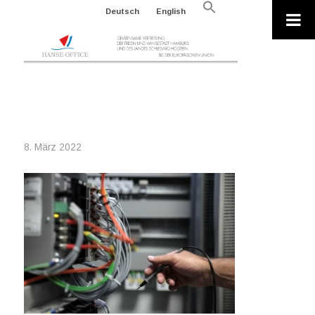
Search
Deutsch
English
for:
Search Button
2022-03-07_P037775-716192
8. März 2022