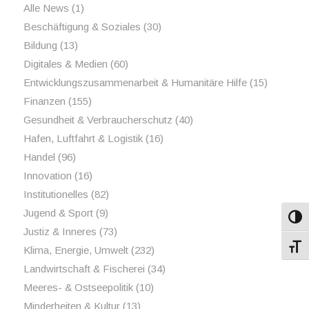
Alle News
(1)
Beschäftigung & Soziales
(30)
Bildung
(13)
Digitales & Medien
(60)
Entwicklungszusammenarbeit & Humanitäre Hilfe
(15)
Finanzen
(155)
Gesundheit & Verbraucherschutz
(40)
Hafen, Luftfahrt & Logistik
(16)
Handel
(96)
Innovation
(16)
Institutionelles
(82)
Jugend & Sport
(9)
Umsch
Justiz & Inneres
(73)
Schri
Klima, Energie, Umwelt
(232)
Landwirtschaft & Fischerei
(34)
Meeres- & Ostseepolitik
(10)
Minderheiten & Kultur
(13)