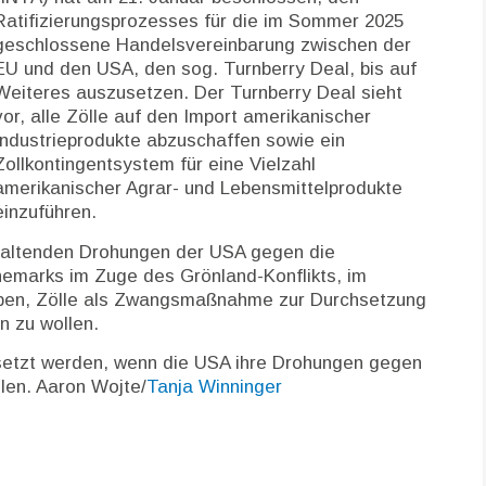
Ratifizierungsprozesses für die im Sommer 2025
geschlossene Handelsvereinbarung zwischen der
EU und den USA, den sog. Turnberry Deal, bis auf
Weiteres auszusetzen. Der Turnberry Deal sieht
vor, alle Zölle auf den Import amerikanischer
Industrieprodukte abzuschaffen sowie ein
Zollkontingentsystem für eine Vielzahl
amerikanischer Agrar- und Lebensmittelprodukte
einzuführen.
nhaltenden Drohungen der USA gegen die
änemarks im Zuge des Grönland-Konflikts, im
aben, Zölle als Zwangsmaßnahme zur Durchsetzung
n zu wollen.
gesetzt werden, wenn die USA ihre Drohungen gegen
len. Aaron Wojte/
Tanja Winninger