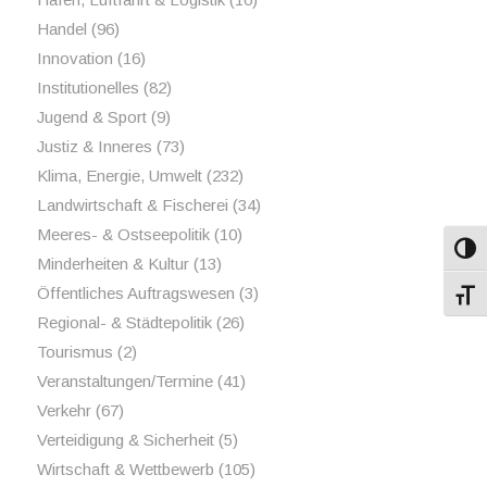
Handel
(96)
Innovation
(16)
Institutionelles
(82)
Jugend & Sport
(9)
Justiz & Inneres
(73)
Klima, Energie, Umwelt
(232)
Landwirtschaft & Fischerei
(34)
Meeres- & Ostseepolitik
(10)
Umsch
Minderheiten & Kultur
(13)
Öffentliches Auftragswesen
(3)
Schri
Regional- & Städtepolitik
(26)
Tourismus
(2)
Veranstaltungen/Termine
(41)
Verkehr
(67)
Verteidigung & Sicherheit
(5)
Wirtschaft & Wettbewerb
(105)