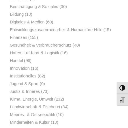
Beschäftigung & Soziales
(30)
Bildung
(13)
Digitales & Medien
(60)
Entwicklungszusammenarbeit & Humanitäre Hilfe
(15)
Finanzen
(155)
Gesundheit & Verbraucherschutz
(40)
Hafen, Luftfahrt & Logistik
(16)
Handel
(96)
Innovation
(16)
Institutionelles
(82)
Jugend & Sport
(9)
Umsch
Justiz & Inneres
(73)
Klima, Energie, Umwelt
(232)
Schri
Landwirtschaft & Fischerei
(34)
Meeres- & Ostseepolitik
(10)
Minderheiten & Kultur
(13)