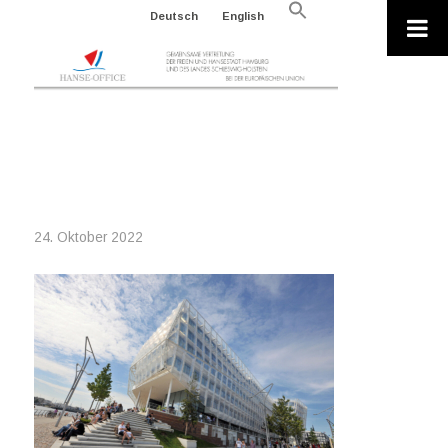
Search
Deutsch
English
for:
Search Button
2022-10-24_UNILEVER
HAUS_HAMBURG MARKETING
24. Oktober 2022