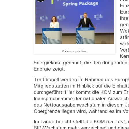
Lange
Ein
Beschreibung
Eur
ihr
geo
Wet
stä
wirt
Ver
© European Union
Ker
Energiekrise genannt, die den dringenden 
Energie zeigt.
Traditionell werden im Rahmen des Europ
Mitgliedstaaten im Hinblick auf die Einha
durchgeführt: Hier kommt die KOM zum Er
Inanspruchnahme der nationalen Ausweichk
das Nettoausgabenwachstum in diesem Jahr
Obergrenze liegen wird, während es im Vor
Im Länderbericht stellt die KOM u.a. fest,
BIP-Wachstum mehr verzeichnet und diese 