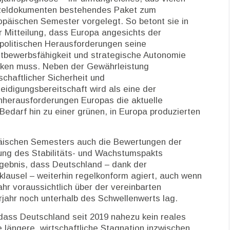
zeldokumenten bestehendes Paket zum
opäischen Semester vorgelegt. So betont sie in
er Mitteilung, dass Europa angesichts der
politischen Herausforderungen seine
tbewerbsfähigkeit und strategische Autonomie
rken muss. Neben der Gewährleistung
schaftlicher Sicherheit und
teidigungsbereitschaft wird als eine der
nherausforderungen Europas die aktuelle
Bedarf hin zu einer grünen, in Europa produzierten
äischen Semesters auch die Bewertungen der
ltung des Stabilitäts- und Wachstumspakts
gebnis, dass Deutschland – dank der
lausel – weiterhin regelkonform agiert, auch wenn
 voraussichtlich über der vereinbarten
jahr noch unterhalb des Schwellenwerts lag.
 dass Deutschland seit 2019 nahezu kein reales
längere, wirtschaftliche Stagnation inzwischen