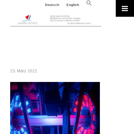
Search
Deutsch
English
for:
Search Button
2022-03-23_P035241005101-
967044_EU
23. März 2022