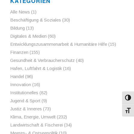
KATEGORIEN
Alle News
(1)
Beschäftigung & Soziales
(30)
Bildung
(13)
Digitales & Medien
(60)
Entwicklungszusammenarbeit & Humanitäre Hilfe
(15)
Finanzen
(155)
Gesundheit & Verbraucherschutz
(40)
Hafen, Luftfahrt & Logistik
(16)
Handel
(96)
Innovation
(16)
Institutionelles
(82)
Umsch
Jugend & Sport
(9)
Justiz & Inneres
(73)
Schri
Klima, Energie, Umwelt
(232)
Landwirtschaft & Fischerei
(34)
Meeres- & Ostseepolitik
(10)