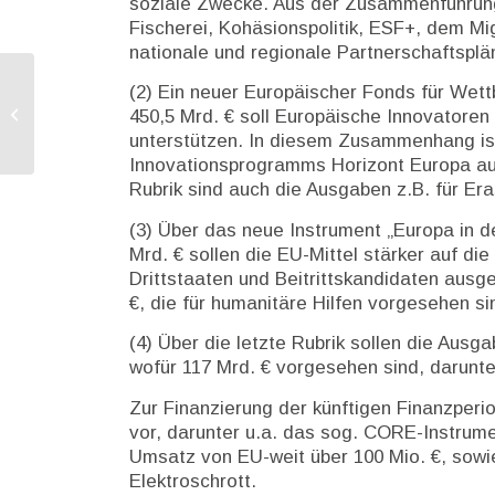
soziale Zwecke. Aus der Zusammenführung
Fischerei, Kohäsionspolitik, ESF+, dem M
nationale und regionale Partnerschaftsplä
(2) Ein neuer Europäischer Fonds für Wett
KOM veröffentlicht
450,5 Mrd. € soll Europäische Innovatoren
Innovationsanzeiger 2025
unterstützen. In diesem Zusammenhang is
Innovationsprogramms Horizont Europa auf
Rubrik sind auch die Ausgaben z.B. für Er
(3) Über das neue Instrument „Europa in 
Mrd. € sollen die EU-Mittel stärker auf 
Drittstaaten und Beitrittskandidaten ausge
€, die für humanitäre Hilfen vorgesehen si
(4) Über die letzte Rubrik sollen die Ausg
wofür 117 Mrd. € vorgesehen sind, darunte
Zur Finanzierung der künftigen Finanzperi
vor, darunter u.a. das sog. CORE-Instrume
Umsatz von EU-weit über 100 Mio. €, sowi
Elektroschrott.