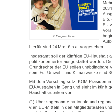
Mehr
Beschreibung
2034
Ausg
Bio.
EU v
Vors
begi
© European Union
Aufb
hierfür sind 24 Mrd. € p.a. vorgesehen.
Insgesamt soll der künftige EU-Haushalt ab
politikorientierter ausgestaltet werden. D
Grundrechte der EU sollen unabdingbare V
sein. Für Umwelt- und Klimazwecke sind 3
Mit dem Vorschlag setzt KOM-Präsidentin 
EU-Ausgaben in Gang und sieht im künftig
Haushaltsrubriken vor:
(1) Über sogenannte nationale und region
€ an EU-Mitteln in den Mitgliedstaaten u