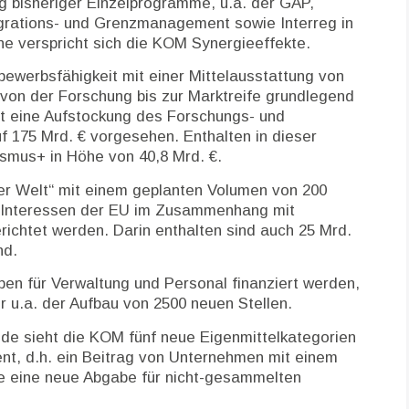
 bisheriger Einzelprogramme, u.a. der GAP,
igrations- und Grenzmanagement sowie Interreg in
ne verspricht sich die KOM Synergieeffekte.
bewerbsfähigkeit mit einer Mittelausstattung von
 von der Forschung bis zur Marktreife grundlegend
t eine Aufstockung des Forschungs- und
 175 Mrd. € vorgesehen. Enthalten in dieser
asmus+ in Höhe von 40,8 Mrd. €.
der Welt“ mit einem geplanten Volumen von 200
die Interessen der EU im Zusammenhang mit
richtet werden. Darin enthalten sind auch 25 Mrd.
nd.
aben für Verwaltung und Personal finanziert werden,
r u.a. der Aufbau von 2500 neuen Stellen.
ode sieht die KOM fünf neue Eigenmittelkategorien
nt, d.h. ein Beitrag von Unternehmen mit einem
e eine neue Abgabe für nicht-gesammelten