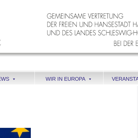
EWS
WIR IN EUROPA
VERANST
484002H_EUR_EUROPEAN UNION