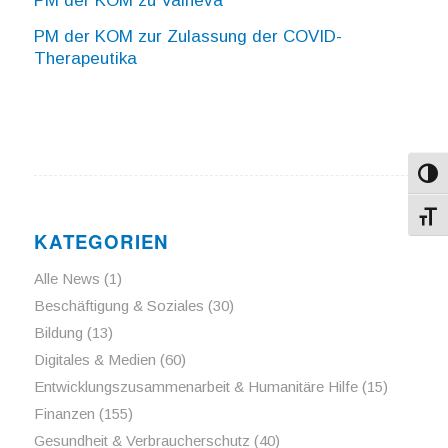
PM der KOM zu Valneva
PM der KOM zur Zulassung der COVID-
Therapeutika
Umsch
Schri
KATEGORIEN
Alle News
(1)
Beschäftigung & Soziales
(30)
Bildung
(13)
Digitales & Medien
(60)
Entwicklungszusammenarbeit & Humanitäre Hilfe
(15)
Finanzen
(155)
Gesundheit & Verbraucherschutz
(40)