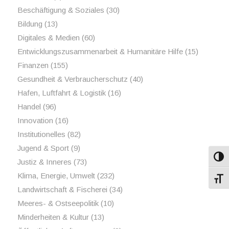
Beschäftigung & Soziales
(30)
Bildung
(13)
Digitales & Medien
(60)
Entwicklungszusammenarbeit & Humanitäre Hilfe
(15)
Finanzen
(155)
Gesundheit & Verbraucherschutz
(40)
Hafen, Luftfahrt & Logistik
(16)
Handel
(96)
Innovation
(16)
Institutionelles
(82)
Jugend & Sport
(9)
Umsch
Justiz & Inneres
(73)
Klima, Energie, Umwelt
(232)
Schri
Landwirtschaft & Fischerei
(34)
Meeres- & Ostseepolitik
(10)
Minderheiten & Kultur
(13)