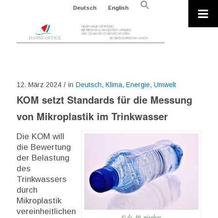
Search
Deutsch
English
for:
Search Button
12. März 2024
/
in
Deutsch
,
Klima, Energie, Umwelt
KOM setzt Standards für die Messung
von Mikroplastik im Trinkwasser
Die KOM will
die Bewertung
der Belastung
des
Trinkwassers
durch
Mikroplastik
vereinheitlichen
© ds_30_pixabay