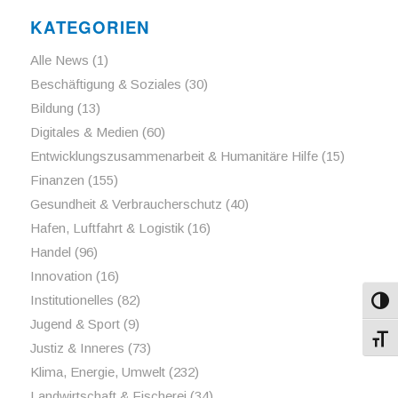
KATEGORIEN
Alle News
(1)
Beschäftigung & Soziales
(30)
Bildung
(13)
Digitales & Medien
(60)
Entwicklungszusammenarbeit & Humanitäre Hilfe
(15)
Finanzen
(155)
Gesundheit & Verbraucherschutz
(40)
Hafen, Luftfahrt & Logistik
(16)
Handel
(96)
Innovation
(16)
Institutionelles
(82)
Umsch
Jugend & Sport
(9)
Schri
Justiz & Inneres
(73)
Klima, Energie, Umwelt
(232)
Landwirtschaft & Fischerei
(34)