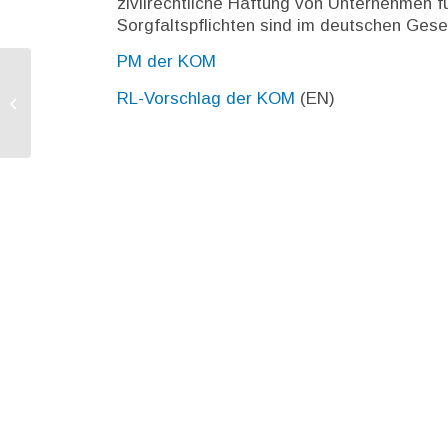
zivilrechtliche Haftung von Unternehmen
Sorgfaltspflichten sind im deutschen Ges
PM der KOM
Erster Jahresbericht zur Aufbau- und
RL-Vorschlag der KOM
(EN)
Resilienzfazilität