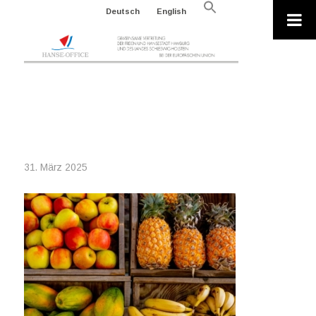
Search
Deutsch
English
for:
Search Button
2025-03-31_N4G_PEXELS-MAGDA-
EHLERS-PEXELS-1300975_01
31. März 2025