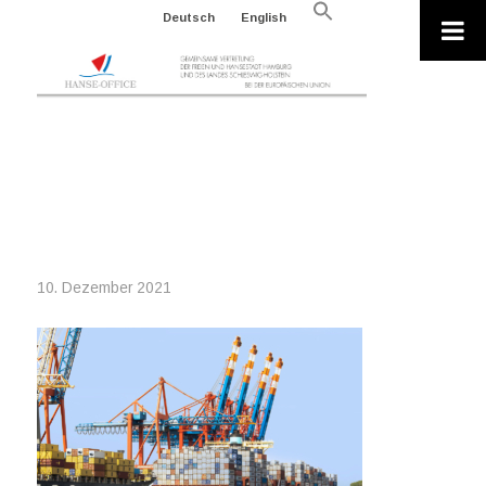
Search
Deutsch
English
for:
Search Button
2021-12-10_S-BARKASSE UND
CONTAINERSCHIFF_HAMBURG
MARKETING
10. Dezember 2021