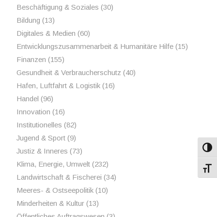
Beschäftigung & Soziales
(30)
Bildung
(13)
Digitales & Medien
(60)
Entwicklungszusammenarbeit & Humanitäre Hilfe
(15)
Finanzen
(155)
Gesundheit & Verbraucherschutz
(40)
Hafen, Luftfahrt & Logistik
(16)
Handel
(96)
Innovation
(16)
Institutionelles
(82)
Jugend & Sport
(9)
Umsch
Justiz & Inneres
(73)
Klima, Energie, Umwelt
(232)
Schri
Landwirtschaft & Fischerei
(34)
Meeres- & Ostseepolitik
(10)
Minderheiten & Kultur
(13)
Öffentliches Auftragswesen
(3)