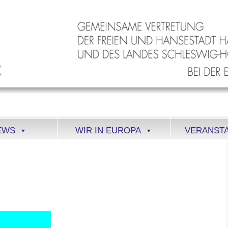
EWS
WIR IN EUROPA
VERANST
-4431146_640