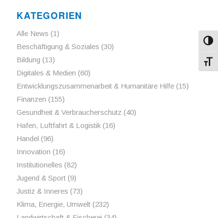
KATEGORIEN
Alle News
(1)
Umsch
Beschäftigung & Soziales
(30)
Bildung
(13)
Schri
Digitales & Medien
(60)
Entwicklungszusammenarbeit & Humanitäre Hilfe
(15)
Finanzen
(155)
Gesundheit & Verbraucherschutz
(40)
Hafen, Luftfahrt & Logistik
(16)
Handel
(96)
Innovation
(16)
Institutionelles
(82)
Jugend & Sport
(9)
Justiz & Inneres
(73)
Klima, Energie, Umwelt
(232)
Landwirtschaft & Fischerei
(34)