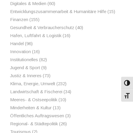
Digitales & Medien
(60)
Entwicklungszusammenarbeit & Humanitäre Hilfe
(15)
Finanzen
(155)
Gesundheit & Verbraucherschutz
(40)
Hafen, Luftfahrt & Logistik
(16)
Handel
(96)
Innovation
(16)
Institutionelles
(82)
Jugend & Sport
(9)
Justiz & Inneres
(73)
Klima, Energie, Umwelt
(232)
Umsch
Landwirtschaft & Fischerei
(34)
Schri
Meeres- & Ostseepolitik
(10)
Minderheiten & Kultur
(13)
Öffentliches Auftragswesen
(3)
Regional- & Städtepolitik
(26)
Tourismus
(2)