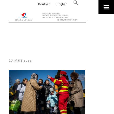
Search
Deutsch
English
for:
Search Button
2022-03-10_P055480-
104832_EU_UKRAINE REFUGEES
10. März 2022