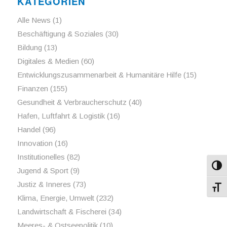
KATEGORIEN
Alle News
(1)
Beschäftigung & Soziales
(30)
Bildung
(13)
Digitales & Medien
(60)
Entwicklungszusammenarbeit & Humanitäre Hilfe
(15)
Finanzen
(155)
Gesundheit & Verbraucherschutz
(40)
Hafen, Luftfahrt & Logistik
(16)
Handel
(96)
Innovation
(16)
Institutionelles
(82)
Umsch
Jugend & Sport
(9)
Justiz & Inneres
(73)
Schri
Klima, Energie, Umwelt
(232)
Landwirtschaft & Fischerei
(34)
Meeres- & Ostseepolitik
(10)