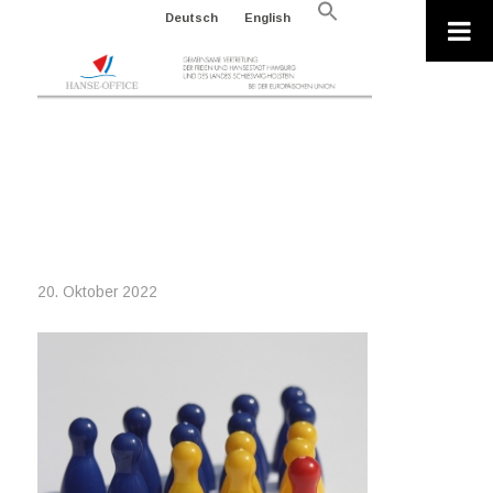
Search
Deutsch
English
for:
Search Button
2022-10-20_HIERARCHY-
G463DA0AAC_640_GABY
STEIN_PIXABAY
20. Oktober 2022