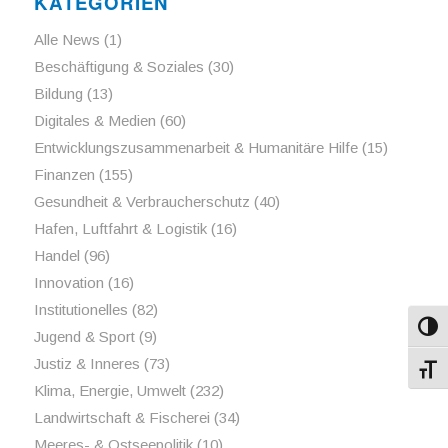
KATEGORIEN
Alle News
(1)
Beschäftigung & Soziales
(30)
Bildung
(13)
Digitales & Medien
(60)
Entwicklungszusammenarbeit & Humanitäre Hilfe
(15)
Finanzen
(155)
Gesundheit & Verbraucherschutz
(40)
Hafen, Luftfahrt & Logistik
(16)
Handel
(96)
Innovation
(16)
Institutionelles
(82)
Umsch
Jugend & Sport
(9)
Justiz & Inneres
(73)
Schri
Klima, Energie, Umwelt
(232)
Landwirtschaft & Fischerei
(34)
Meeres- & Ostseepolitik
(10)