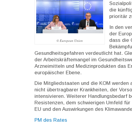
Sozialpol
Beschreibung
die künft
prioritär 
In den ve
der Europ
dass die 
© European Union
Bekämpfu
Gesundheitsgefahren verdeutlicht hat. Gle
der Arbeitskräftemangel im Gesundheitswe
Arzneimitteln und Medizinprodukten das E
europäischer Ebene.
Die Mitgliedstaaten und die KOM werden a
nicht übertragbarer Krankheiten, der Vors
intensivieren. Weiterer Handlungsbedarf be
Resistenzen, dem schwierigen Umfeld für d
EU und den Auswirkungen des Klimawande
PM des Rates