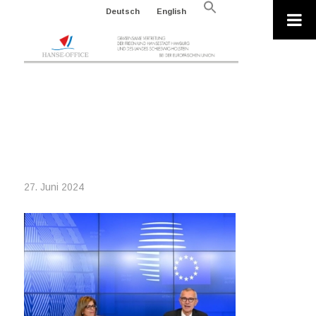
Search
Deutsch
English
for:
Search Button
2024-06-24_0326E71E-EF51-4240-
AA3E-64AAFD053B73_EUROPEAN
UNION_HEALTH
27. Juni 2024