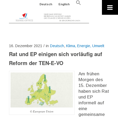
Search
Deutsch
English
for:
Search Button
16. Dezember 2021
/
in
Deutsch
,
Klima, Energie, Umwelt
Rat und EP einigen sich vorläufig auf
Reform der TEN-E-VO
Am frühen
Morgen des
15. Dezember
haben sich Rat
und EP
informell auf
eine
© European Union
gemeinsame