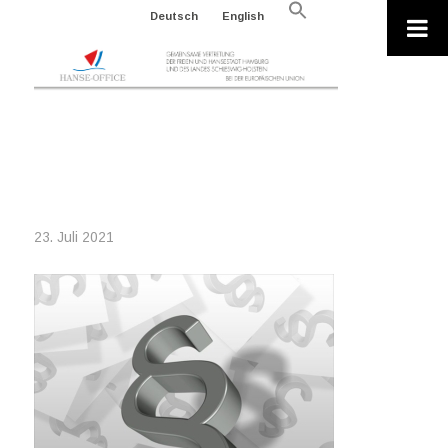
Search
Deutsch
English
for:
Search Button
CLAUSE-
684509_640_GERDALTMANN
23. Juli 2021